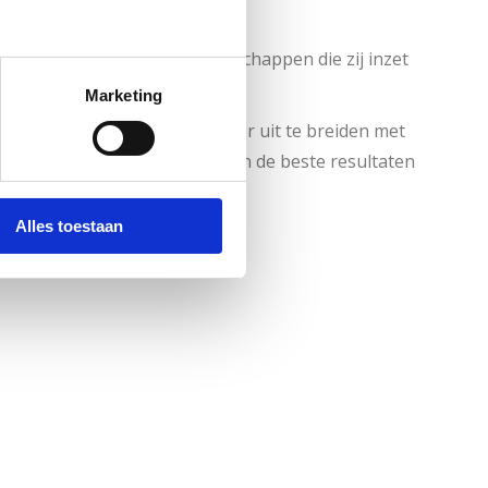
n.
stendig en doelgericht, eigenschappen die zij inzet
 kwaliteit te bieden.
Marketing
 haar opgedane ervaring verder uit te breiden met
n met het team te werken aan de beste resultaten
.
Alles toestaan