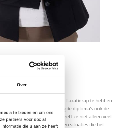
Over
r
l plezier in de binnendienst van Taxatierap te hebben
a het behalen van alle benodigde diploma’s ook de
 media te bieden en om ons
gezet. In de afgelopen jaren heeft ze niet alleen veel
ze partners voor social
ak, maar ook van de mensen en situaties die het
nformatie die u aan ze heeft