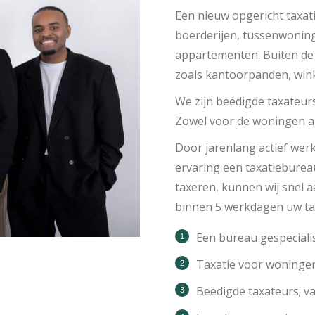
Een nieuw opgericht taxat
boerderijen, tussenwonin
appartementen. Buiten de
zoals kantoorpanden, wink
We zijn beëdigde taxateur
Zowel voor de woningen a
Door jarenlang actief werk
ervaring een taxatiebure
taxeren, kunnen wij snel 
binnen 5 werkdagen uw ta
Een bureau gespecialis
Taxatie voor woninge
Beëdigde taxateurs; 